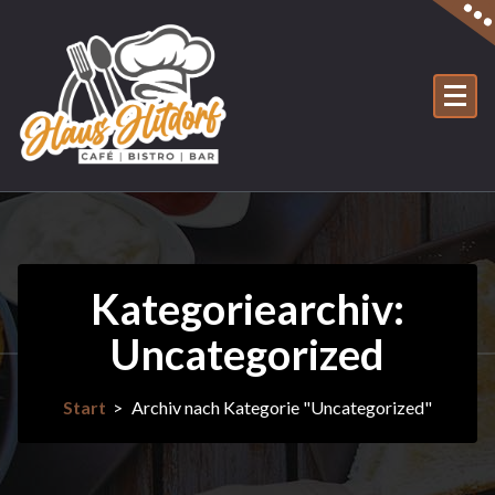
Zum
Inhalt
springen
Kategoriearchiv:
Uncategorized
Start
>
Archiv nach Kategorie "Uncategorized"
25Dez.