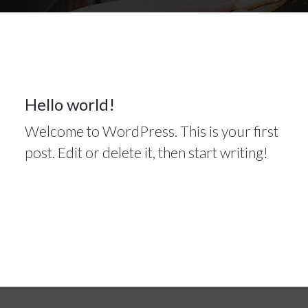
2022
Uncategorized
25
Hello world!
Welcome to WordPress. This is your first
DEZ. 2022
post. Edit or delete it, then start writing!